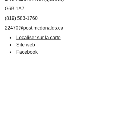
G6B 1A7
(819) 583-1760
22470@post.mcdonalds.ca
Localiser sur la carte
Site web
Facebook
Suivez-nous
info@destinationlm.com
819 583-5882