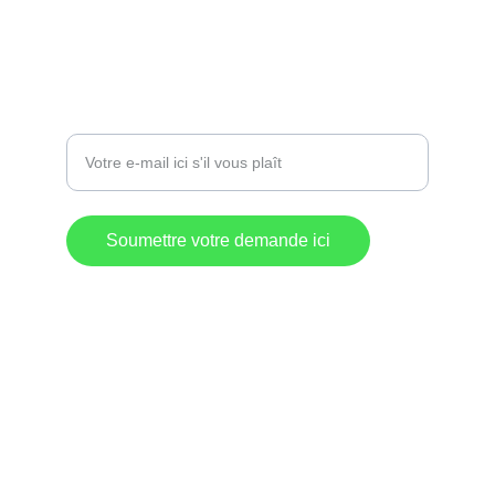
info@destinationlm.com
819 583-5882
Entrez votre adresse e-mail
Soumettre votre demande ici