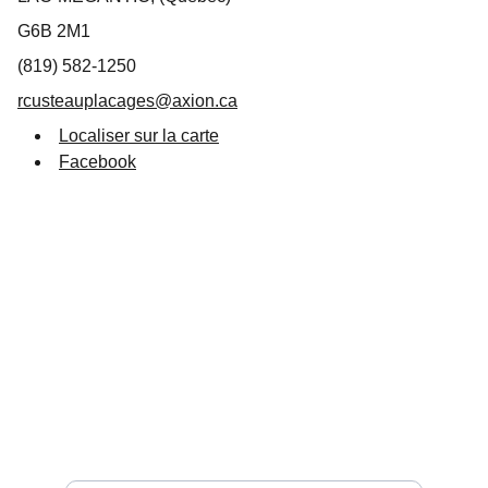
G6B 2M1
(819) 582-1250
rcusteauplacages@axion.ca
Localiser sur la carte
Facebook
Suivez-nous
info@destinationlm.com
819 583-5882
Entrez votre adresse e-mail