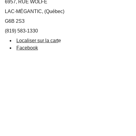
6957, RUE WOLFE
LAC-MÉGANTIC, (Québec)
G6B 2S3
(819) 583-1330
Localiser sur la cart
e
Facebook
Suivez-nous
info@destinationlm.com
819 583-5882
Entrez votre adresse e-mail