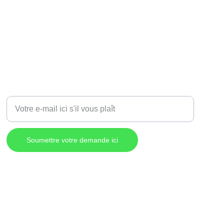
Entrez votre adresse e-mail
Soumettre votre demande ici
Politique de confidentialité
© Destination Commerciale Lac-Mégantic, 2026.