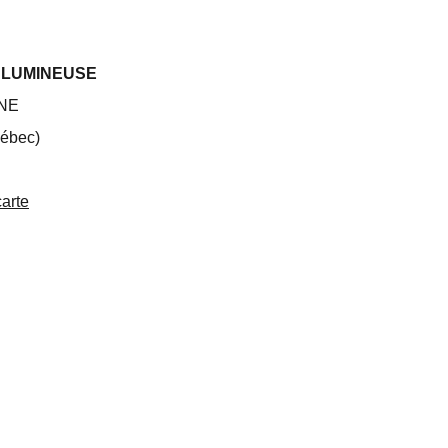
 LUMINEUSE
INE
ébec)
carte