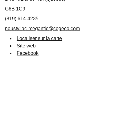
G6B 1C9
(819) 614-4235
noustv.lac-megantic@cogeco.com
Localiser sur la carte
Site web
Facebook
Suivez-nous
info@destinationlm.com
819 583-5882