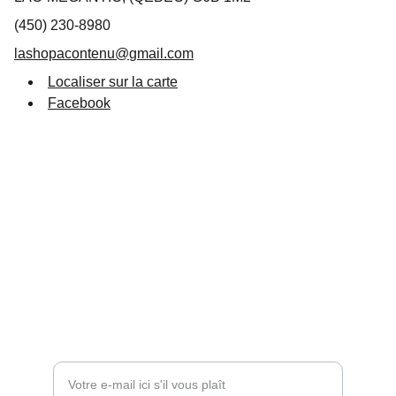
(450) 230-8980
lashopacontenu@
gmail.com
Localiser sur la carte
Facebook
Suivez-nous
info@destinationlm.com
819 583-5882
Entrez votre adresse e-mail