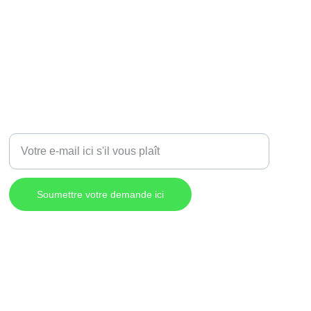
Entrez votre adresse e-mail
Soumettre votre demande ici
Politique de confidentialité
© Destination Commerciale Lac-Mégantic, 2026.