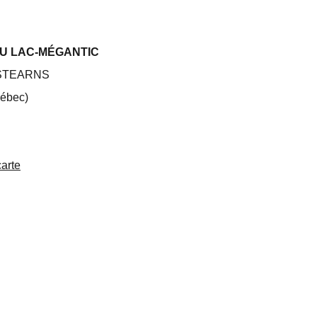
DU LAC-MÉGANTIC
 STEARNS
ébec)
carte