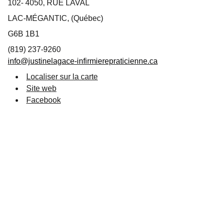
102- 4050, RUE LAVAL
LAC-MÉGANTIC, (Québec)
G6B 1B1
(819) 237-9260
info@justinelagace-infirmierepraticienne.ca
Localiser sur la carte
Site web
Facebook
Suivez-nous
info@destinationlm.com
819 583-5882