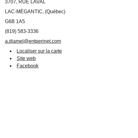
3707, RUE LAVAL
LAC-MÉGANTIC, (Québec)
G6B 1A5
(819) 583-3336
a.djamel@entperinet.com
Localiser sur la carte
Site web
Facebook
Suivez-nous
info@destinationlm.com
819 583-5882