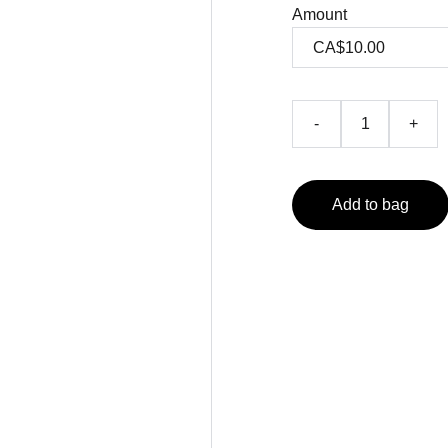
Amount
-
+
Add to bag