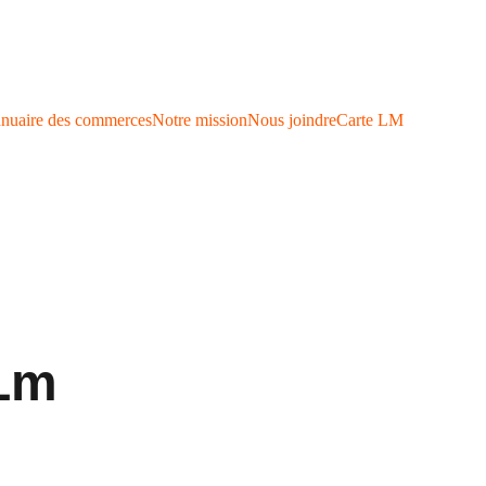
nuaire des commerces
Notre mission
Nous joindre
Carte LM
 Lm