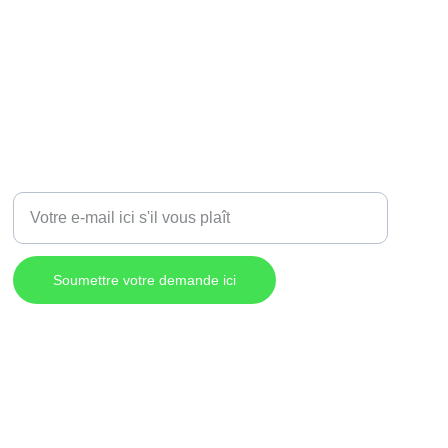
Entrez votre adresse e-mail
Soumettre votre demande ici
Politique de confidentialité
© Destination Commerciale Lac-Mégantic, 2026.