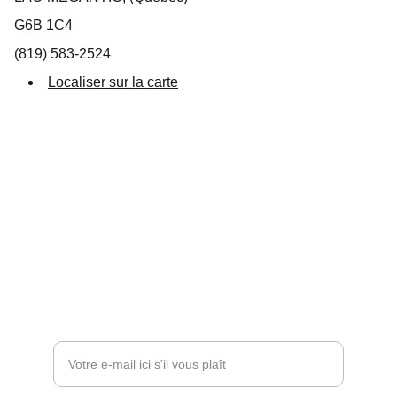
G6B 1C4
(819) 583-2524
Localiser sur la carte
Suivez-nous
info@destinationlm.com
819 583-5882
Entrez votre adresse e-mail