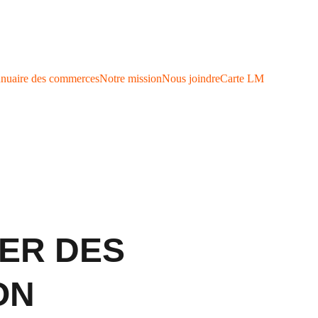
nuaire des commerces
Notre mission
Nous joindre
Carte LM
ER DES
ON