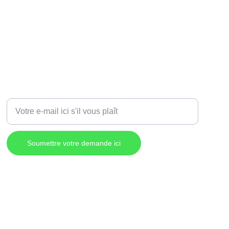
Entrez votre adresse e-mail
Soumettre votre demande ici
Politique de confidentialité
© Destination Commerciale Lac-Mégantic, 2026.