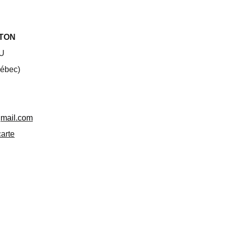
TON
U
ébec)
mail.com
carte